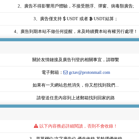
2、廣告不得影響用戶體驗，不接受懸浮、彈窗、病毒類廣告;
3、廣告僅支持
USDT 或者
USDT結算；
4、廣告到期本站不做任何提醒，未及時續費本站有權另行處理！
關於友情鏈接及廣告刊登的相關事宜，請聯繫
電子郵箱：
gctav@protonmail.com
如果有一天網站忽然消失，你又想找到我們...
請發送任意內容到上述郵箱找到回家的路
以下內容務必詳細閱讀，否則不會收錄！
3、菜單欄位/文字廣告位 優先收錄 其餘擇優收錄