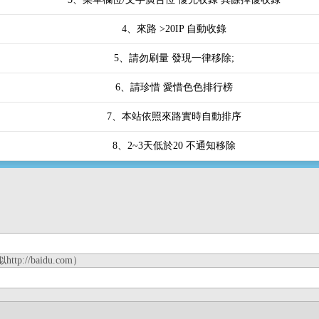
4、來路 >20IP 自動收錄
5、請勿刷量 發現一律移除;
6、請珍惜 愛惜色色排行榜
7、本站依照來路實時自動排序
8、2~3天低於20 不通知移除
p://baidu.com）