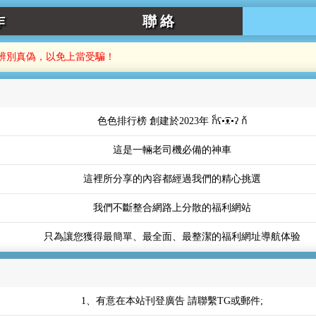
作
聯 絡
訪客注意辨別真偽，以免上當受騙！
色色排行榜 創建於2023年 ก็ʕ•͡ᴥ•ʔ ก้
這是一輛老司機必備的神車
這裡所分享的內容都經過我們的精心挑選
我們不斷整合網路上分散的福利網站
只為讓您獲得最簡單、最全面、最整潔的福利網址導航体验
1、有意在本站刊登廣告 請聯繫TG或郵件;