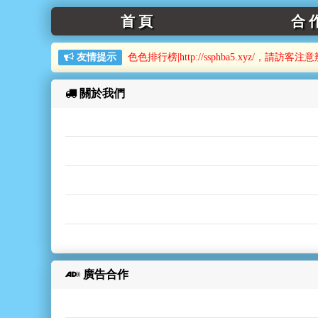
首 頁
合 
友情提示
色色排行榜|http://ssphba5.xyz/，請
關於我們
廣告合作